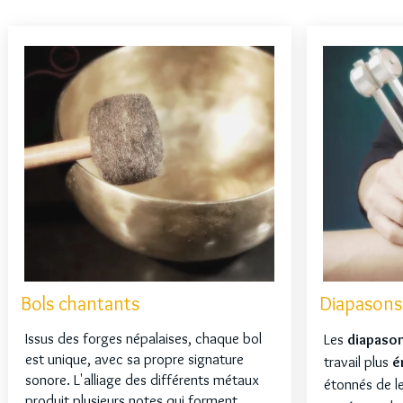
Bols chantants
Diapasons
Issus des forges népalaises, chaque bol
Les
diapaso
est unique, avec sa propre signature
travail plus
é
sonore. L'alliage des différents métaux
étonnés de le
produit plusieurs notes qui forment